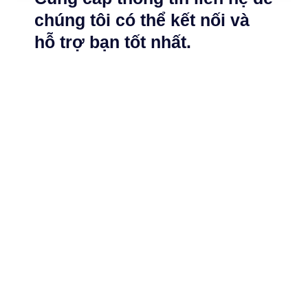
chúng tôi có thể kết nối và
hỗ trợ bạn tốt nhất.
Đội ngũ của chúng tôi luôn sẵn sàng tư vấn và hỗ
trợ khách hàng phát triển bền vững, vận hành hiệu
quả, tối ưu chi phí.
Vì sao khách hàng lựa chọn Dbiz?
Cá biệt hóa vượt trội
Tư vấn chuyên nghiệp
Giá cả cạnh tranh
Hướng tới hiệu quả
Giải quyết vấn đề dứt điểm
Chuyển đổi dễ dàng
Ngay sau đây, chúng tôi sẽ ...
1
Lên lịch họp theo yêu cầu của khách hàng